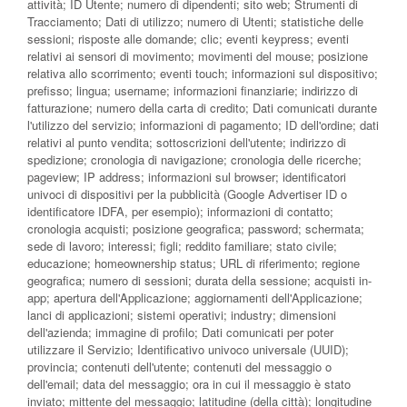
attività; ID Utente; numero di dipendenti; sito web; Strumenti di
Tracciamento; Dati di utilizzo; numero di Utenti; statistiche delle
sessioni; risposte alle domande; clic; eventi keypress; eventi
relativi ai sensori di movimento; movimenti del mouse; posizione
relativa allo scorrimento; eventi touch; informazioni sul dispositivo;
prefisso; lingua; username; informazioni finanziarie; indirizzo di
fatturazione; numero della carta di credito; Dati comunicati durante
l'utilizzo del servizio; informazioni di pagamento; ID dell'ordine; dati
relativi al punto vendita; sottoscrizioni dell'utente; indirizzo di
spedizione; cronologia di navigazione; cronologia delle ricerche;
pageview; IP address; informazioni sul browser; identificatori
univoci di dispositivi per la pubblicità (Google Advertiser ID o
identificatore IDFA, per esempio); informazioni di contatto;
cronologia acquisti; posizione geografica; password; schermata;
sede di lavoro; interessi; figli; reddito familiare; stato civile;
educazione; homeownership status; URL di riferimento; regione
geografica; numero di sessioni; durata della sessione; acquisti in-
app; apertura dell'Applicazione; aggiornamenti dell'Applicazione;
lanci di applicazioni; sistemi operativi; industry; dimensioni
dell'azienda; immagine di profilo; Dati comunicati per poter
utilizzare il Servizio; Identificativo univoco universale (UUID);
provincia; contenuti dell'utente; contenuti del messaggio o
dell'email; data del messaggio; ora in cui il messaggio è stato
inviato; mittente del messaggio; latitudine (della città); longitudine