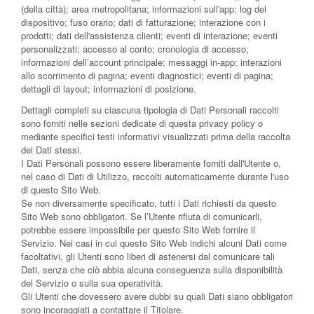
(della città); area metropolitana; informazioni sull'app; log del
dispositivo; fuso orario; dati di fatturazione; interazione con i
prodotti; dati dell'assistenza clienti; eventi di interazione; eventi
personalizzati; accesso al conto; cronologia di accesso;
informazioni dell’account principale; messaggi in-app; interazioni
allo scorrimento di pagina; eventi diagnostici; eventi di pagina;
dettagli di layout; informazioni di posizione.
Dettagli completi su ciascuna tipologia di Dati Personali raccolti
sono forniti nelle sezioni dedicate di questa privacy policy o
mediante specifici testi informativi visualizzati prima della raccolta
dei Dati stessi.
I Dati Personali possono essere liberamente forniti dall'Utente o,
nel caso di Dati di Utilizzo, raccolti automaticamente durante l'uso
di questo Sito Web.
Se non diversamente specificato, tutti i Dati richiesti da questo
Sito Web sono obbligatori. Se l’Utente rifiuta di comunicarli,
potrebbe essere impossibile per questo Sito Web fornire il
Servizio. Nei casi in cui questo Sito Web indichi alcuni Dati come
facoltativi, gli Utenti sono liberi di astenersi dal comunicare tali
Dati, senza che ciò abbia alcuna conseguenza sulla disponibilità
del Servizio o sulla sua operatività.
Gli Utenti che dovessero avere dubbi su quali Dati siano obbligatori
sono incoraggiati a contattare il Titolare.