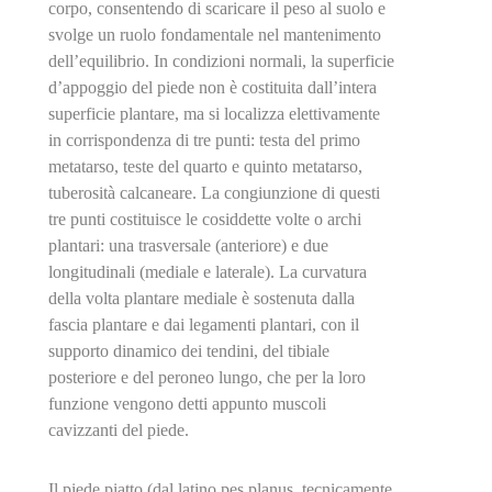
corpo, consentendo di scaricare il peso al suolo e
svolge un ruolo fondamentale nel mantenimento
dell’equilibrio. In condizioni normali, la superficie
d’appoggio del piede non è costituita dall’intera
superficie plantare, ma si localizza elettivamente
in corrispondenza di tre punti: testa del primo
metatarso, teste del quarto e quinto metatarso,
tuberosità calcaneare. La congiunzione di questi
tre punti costituisce le cosiddette volte o archi
plantari: una trasversale (anteriore) e due
longitudinali (mediale e laterale). La curvatura
della volta plantare mediale è sostenuta dalla
fascia plantare e dai legamenti plantari, con il
supporto dinamico dei tendini, del tibiale
posteriore e del peroneo lungo, che per la loro
funzione vengono detti appunto muscoli
cavizzanti del piede.
Il piede piatto (dal latino pes planus, tecnicamente